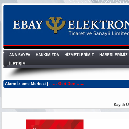
ANA SAYFA
HAKKIMIZDA
HİZMETLERİMİZ
HABERLERİMİZ
İLETİŞİM
Alarm İzleme Merkezi |
...::: Geri Dön :::...
Kayıtlı 